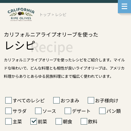
メ
ニ
ュ
トップ
>
レシピ
ー
へ
移
動
カリフォルニアライプオリーブを使った
本
Recipe
レシピ
文
へ
移
動
カリフォルニアライプオリーブを使ったレシピをご紹介します。マイル
サ
ブ
ドな味わいで、どんな料理とも相性が良いライプオリーブは、アメリカ
メ
料理からありとあらゆる民族料理にまで幅広く使われています。
ニ
ュ
ー
へ
移
すべてのレシピ
おつまみ
お子様向け
動
サラダ
ソース
デザート
パン類
主菜
前菜
朝食
飲料