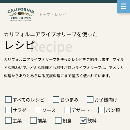
メ
ニ
ュ
トップ
>
レシピ
ー
へ
移
動
カリフォルニアライプオリーブを使った
本
Recipe
レシピ
文
へ
移
動
カリフォルニアライプオリーブを使ったレシピをご紹介します。マイル
サ
ブ
ドな味わいで、どんな料理とも相性が良いライプオリーブは、アメリカ
メ
料理からありとあらゆる民族料理にまで幅広く使われています。
ニ
ュ
ー
へ
移
すべてのレシピ
おつまみ
お子様向け
動
サラダ
ソース
デザート
パン類
主菜
前菜
朝食
飲料