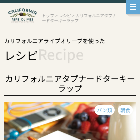
メ
ニ
ュ
トップ
>
レシピ
>
カリフォルニアタプナ
ー
ードターキーラップ
へ
移
動
本
カリフォルニアライプオリーブを使った
文
Recipe
レシピ
へ
移
動
サ
ブ
カリフォルニアタプナードターキー
メ
ニ
ラップ
ュ
ー
へ
移
動
パン類
朝食